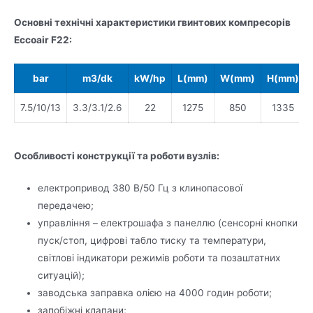
Основні технічні характеристики гвинтових компресорів
Eccoair F22:
bar
m3/dk
kW/hp
L(mm)
W(mm)
H(mm)
7.5/10/13
3.3/3.1/2.6
22
1275
850
1335
Особливості конструкції та роботи вузлів:
електропривод 380 В/50 Гц з клинопасової
передачею;
управління – електрошафа з панеллю (сенсорні кнопки
пуск/стоп, цифрові табло тиску та температури,
світлові індикатори режимів роботи та позаштатних
ситуацій);
заводська заправка олією на 4000 годин роботи;
запобіжні клапани;