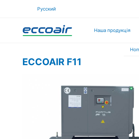
Skip
Русский
to
content
Наша продукція
Ho
ECCOAIR F11