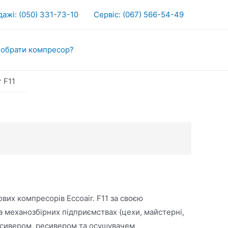
ажі: (050) 331-73-10
Сервіс: (067) 566-54-49
 обрати компресор?
r F11
вих компресорів Eccoair. F11 за своєю
 механозбірних підприємствах (цехи, майстерні,
ресивером, ресивером та осушувачем