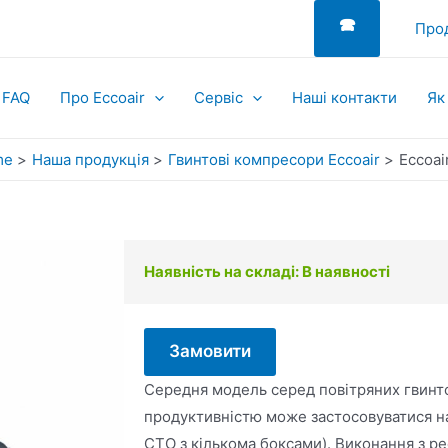
🕿
Прод
FAQ
Про Eccoair
Сервіс
Наші контакти
Як
me
Наша продукція
Гвинтові компресори Eccoair
Eccoai
Наявність на складі: В наявності
Замовити
Середня модель серед повітряних гвинто
продуктивністю може застосовуватися на
СТО з кількома боксами). Виконання з 