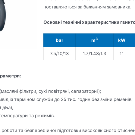
поставляються за бажанням замовника.
Основні технічні характеристики гвинто
3
bar
m
kW
7.5/10/13
1.7/1.48/1.3
11
араметри:
масляні фільтри, сухі повітряні, сепараторні);
від із терміном служби до 25 тис. годин без зміни ременів;
 дБа);
 температури та режимів.
ї роботи та безперебійної підготовки високоякісного стиснено