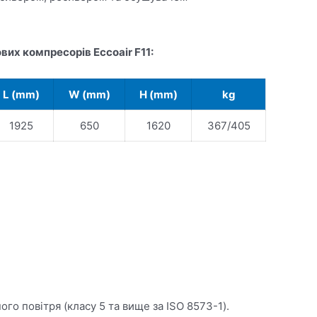
вих компресорів Eccoair F11:
L (mm)
W (mm)
H (mm)
kg
1925
650
1620
367/405
го повітря (класу 5 та вище за ISO 8573-1).