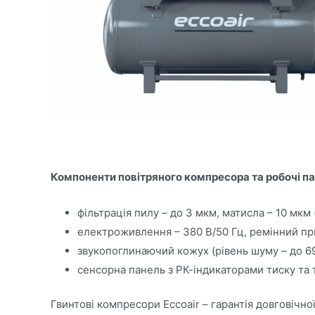
Компоненти повітряного компресора та робочі п
фільтрація пилу – до 3 мкм, матисла – 10 мкм (
електроживлення – 380 В/50 Гц, ремінний при
звукопоглинаючий кожух (рівень шуму – до 69
сенсорна панель з РК-індикаторами тиску та
Гвинтові компресори Eccoair – гарантія довговічно