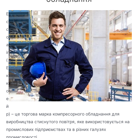
E
c
c
o
a
ir
(
Е
к
к
о
е
й
р) – це торгова марка компресорного обладнання для
виробництва стиснутого повітря, яке використовується на
промислових підприємствах та в різних галузях
промисловості.