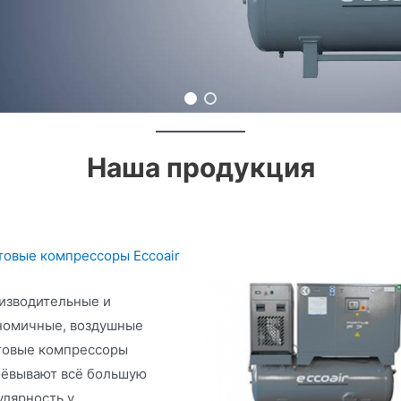
Наша продукция
товые компрессоры Eccoair
изводительные и
номичные, воздушные
товые компрессоры
оёвывают всё большую
улярность у…