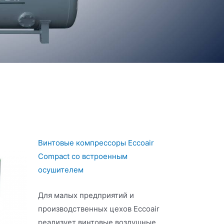
Винтовые компрессоры Eccoair
Compact со встроенным
осушителем
Для малых предприятий и
производственных цехов Eccoair
реализует винтовые воздушные