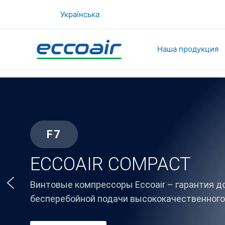
Skip
Українська
to
content
Наша продукция
F7
ECCOAIR COMPACT
Винтовые компрессоры Eccoair – гарантия д
бесперебойной подачи высококачественного