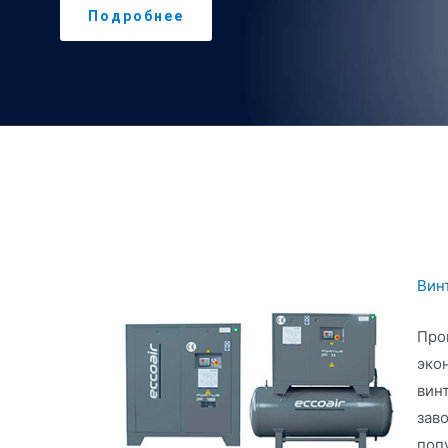
Подробнее
Вин
Про
эко
вин
зав
поп