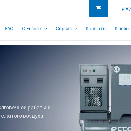
🕿
Прода
FAQ
О Eccoair
Сервис
Контакты
Как вы
олговечной работы и
 сжатого воздуха