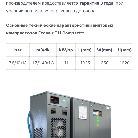
производителем предоставляется
гарантия 3 года
, при
условии подписания сервисного договора.
Основные технические характеристики винтовых
компрессоров Eccoair F11 Compact*:
bar
m3/dk
kW/hp
L(mm)
W(mm)
H(mm)
7.5/10/13
1.7/1.48/1.3
11
1925
650
1620