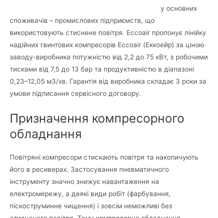
у основних
споживачів – промислових підприємств, що
використовують стиснене повітря. Eccoair пропонує лінійку
надійних гвинтових компресорів Eccoair (Еккоейр) за ціною
заводу-виробника потужністю від 2,2 до 75 кВт, з робочими
тисками від 7,5 до 13 бар та продуктивністю в діапазоні
0,23–12,05 м3/хв. Гарантія від виробника складає 3 роки за
умови підписання сервісного договору.
Призначення компресорного
обладнання
Повітряні компресори стискають повітря та накопичують
його в ресиверах. Застосування пневматичного
інструменту значно знижує навантаження на
електромережу, а деякі види робіт (фарбування,
піскоструминне чищення) і зовсім неможливі без
стисненого повітря. Тому компресорне обладнання