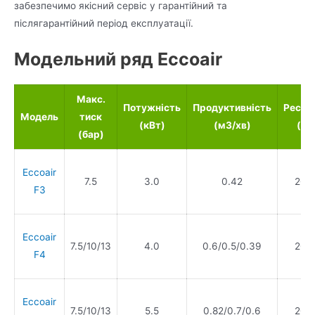
забезпечимо якісний сервіс у гарантійний та
післягарантійний період експлуатації.
Модельний ряд Eccoair
Макс.
Потужність
Продуктивність
Ресив
Модель
тиск
(кВт)
(м3/хв)
(л)
(бар)
Eccoair
7.5
3.0
0.42
200
F3
Eccoair
7.5/10/13
4.0
0.6/0.5/0.39
200
F4
Eccoair
7.5/10/13
5.5
0.82/0.7/0.6
200