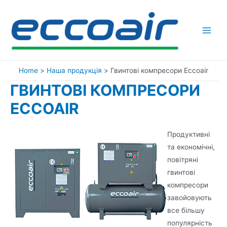
Skip
to
content
Main
Men
Home
Наша продукція
Гвинтові компресори Eccoair
ГВИНТОВІ КОМПРЕСОРИ
ECCOAIR
Продуктивні
та економічні,
повітряні
гвинтові
компресори
завойовують
все більшу
популярність